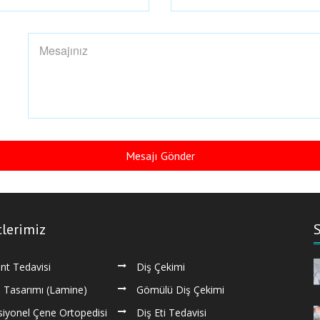
Mesajı Gönder
lerimiz
S
nt Tedavisi
Diş Çekimi
 Tasarımı (Lamine)
Gömülü Diş Çekimi
iyonel Çene Ortopedisi
Diş Eti Tedavisi