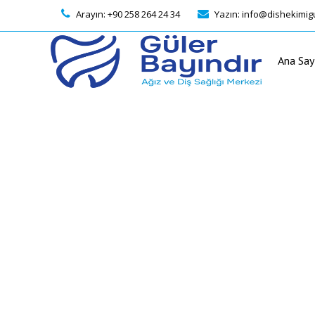
Arayın: +90 258 264 24 34
Yazın:
info@dishekimig
Ana Say