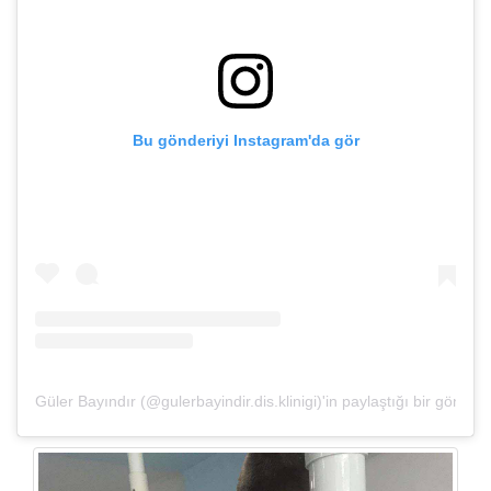
Bu gönderiyi Instagram'da gör
Güler Bayındır (@gulerbayindir.dis.klinigi)'in paylaştığı bir gönderi